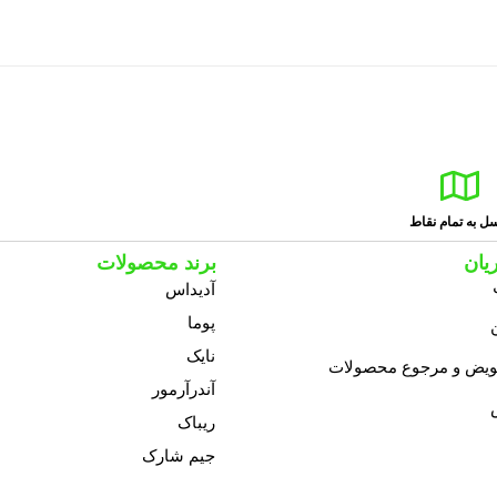
ل به تمام نقاط
یان
برند محصولات
آدیداس
پوما
نایک
عویض و مرجوع محصولات
آندرآرمور
ریباک
جیم شارک