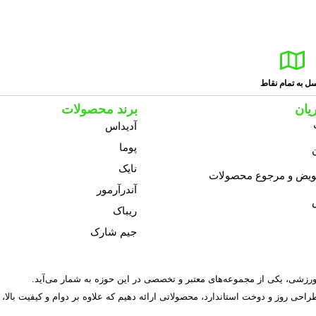
ل به تمام نقاط
یان
برند محصولات
آدیداس
پوما
نایک
عویض و مرجوع محصولات
آندرآرمور
ریباک
جیم شارک
 طراحی روز و دوخت استاندارد، محصولاتی ارائه دهیم که علاوه بر دوام و کیفیت بالا،