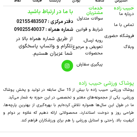
اکسپرس
ساعته
بودن
بازگشت
قیمت
نقاط
حبیب زاده
خدمات
با ما در ارتباط باشید
مشتریان
درباره ما
سوالات متداول
دفتر مرکزی : 02155483507
تماس با ما
شماره همراه : 09025540037
شرایط و قوانین
فروشگاه حضوری
از طریق شماره همراه بالا در
رویه ارسال،
تلگرام و واتساپ پاسخگوی
وبلاگ
تعویض و مرجوع
شما عزیزان هستیم.
محصولات
پیگیری سفارش
پوشاک ورزشی حبیب زاده
پوشاک ورزشی حبیب زاده با بیش از 15 سال سابقه در تولید و پخش پوشاک
ورزشی، یکی از مجموعه‌های معتبر و تخصصی در این حوزه به شمار می‌آید.
ما در طول این سال‌ها همواره تلاش کرده‌ایم با بهره‌گیری از بهترین پارچه‌ها،
طراحی روز و دوخت استاندارد، محصولاتی ارائه دهیم که علاوه بر دوام و
کیفیت بالا، راحتی و استایل ورزشی را هم برای ورزشکاران فراهم کند.