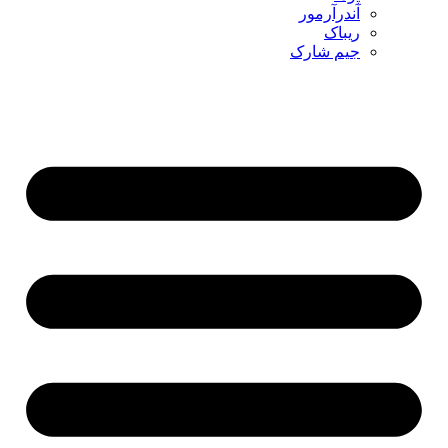
آندرآرمور
ریباک
جیم شارک