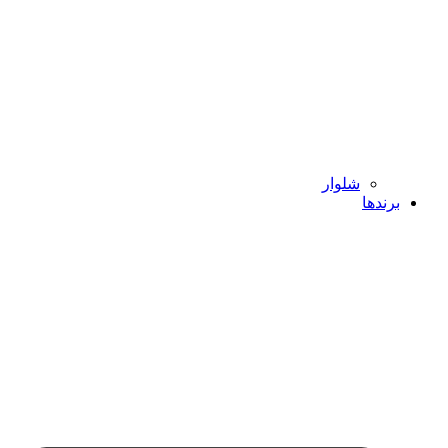
شلوار
برندها