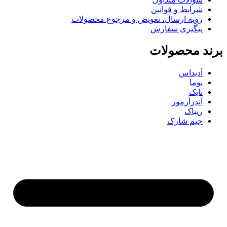
شرایط و قوانین
رویه ارسال، تعویض و مرجوع محصولات
پیگیری سفارش
برند محصولات
آدیداس
پوما
نایک
آندرآرمور
ریباک
جیم شارک