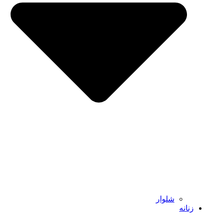
شلوار
زنانه