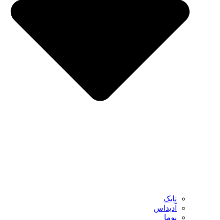
نایک
آدیداس
پوما