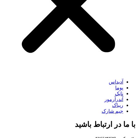
آدیداس
پوما
نایک
آندرآرمور
ریباک
جیم شارک
با ما در ارتباط باشید