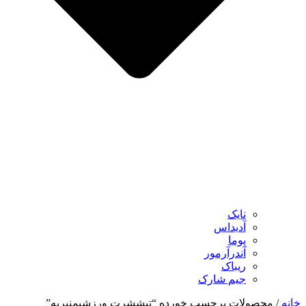
نایک
آدیداس
پوما
آندرآرمور
ریباک
جیم شارک
خانه
/ محصولات برچسب خورده “تیششرت ورزشیمنیریه”