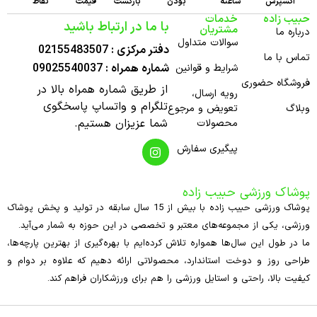
اکسپرس
ساعته
بودن
بازگشت
قیمت
نقاط
حبیب زاده
خدمات
با ما در ارتباط باشید
مشتریان
درباره ما
سوالات متداول
دفتر مرکزی : 02155483507
تماس با ما
شماره همراه : 09025540037
شرایط و قوانین
فروشگاه حضوری
از طریق شماره همراه بالا در
رویه ارسال،
تلگرام و واتساپ پاسخگوی
وبلاگ
تعویض و مرجوع
شما عزیزان هستیم.
محصولات
پیگیری سفارش
پوشاک ورزشی حبیب زاده
پوشاک ورزشی حبیب زاده با بیش از 15 سال سابقه در تولید و پخش پوشاک
ورزشی، یکی از مجموعه‌های معتبر و تخصصی در این حوزه به شمار می‌آید.
ما در طول این سال‌ها همواره تلاش کرده‌ایم با بهره‌گیری از بهترین پارچه‌ها،
طراحی روز و دوخت استاندارد، محصولاتی ارائه دهیم که علاوه بر دوام و
کیفیت بالا، راحتی و استایل ورزشی را هم برای ورزشکاران فراهم کند.