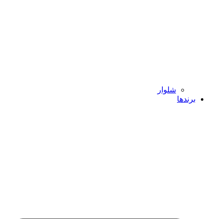
شلوار
برندها