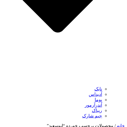
نایک
آدیداس
پوما
آندرآرمور
ریباک
جیم شارک
خانه
/ محصولات برچسب خورده “ابوسعید”