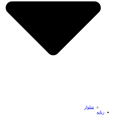
شلوار
زنانه