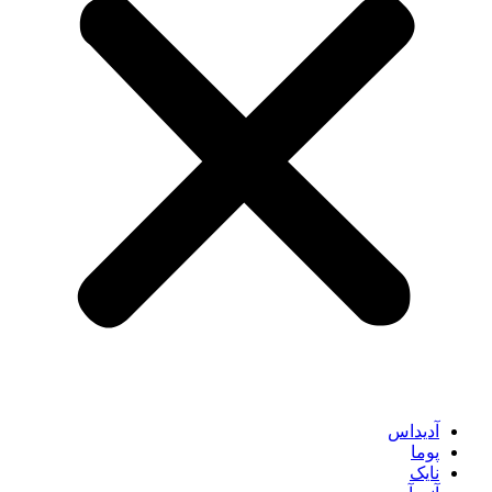
آدیداس
پوما
نایک