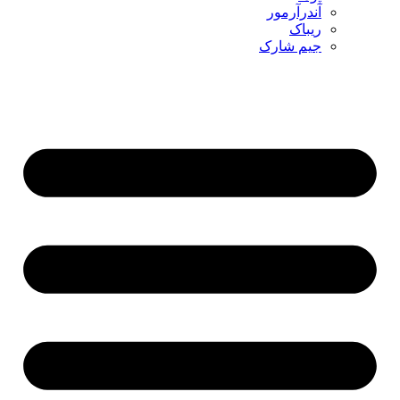
آندرآرمور
ریباک
جیم شارک