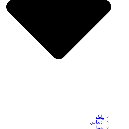
نایک
آدیداس
پوما