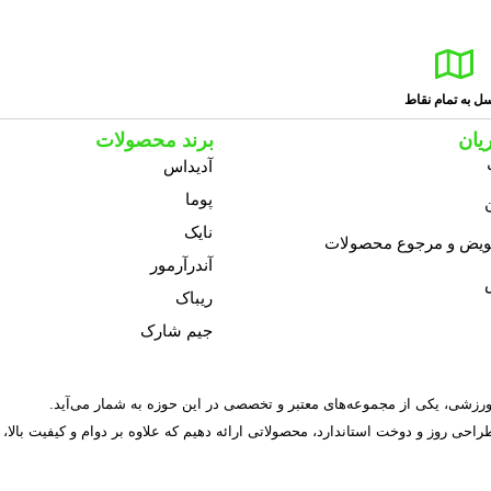
ل به تمام نقاط
یان
برند محصولات
آدیداس
پوما
نایک
عویض و مرجوع محصولات
آندرآرمور
ریباک
جیم شارک
 طراحی روز و دوخت استاندارد، محصولاتی ارائه دهیم که علاوه بر دوام و کیفیت بالا،