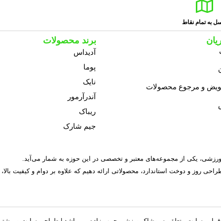
ل به تمام نقاط
یان
برند محصولات
آدیداس
پوما
نایک
عویض و مرجوع محصولات
آندرآرمور
ریباک
جیم شارک
 طراحی روز و دوخت استاندارد، محصولاتی ارائه دهیم که علاوه بر دوام و کیفیت بالا،
 این سایت متعلق به
پوشاک ورزشی حبیب زاده
می‌باشد |
طراحی سایت
و پشتیب