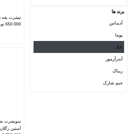
برند ها
تیشرت یقه دار 
آدیداس
650.000
توم
پوما
نایک
آندرآرمور
ریباک
جیم شارک
سویشرت شلو
آستین رگلان