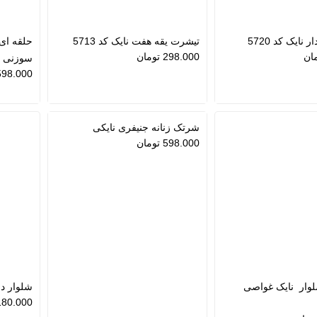
نایک کد 5720
تیشرت یقه هفت نایک کد 5713
حلقه ای 
ان
298.000
تومان
سوزنی
598.000
شرتک زنانه جنیفری نایکی
598.000
تومان
ار نایک غواصی
شلوار د
180.000