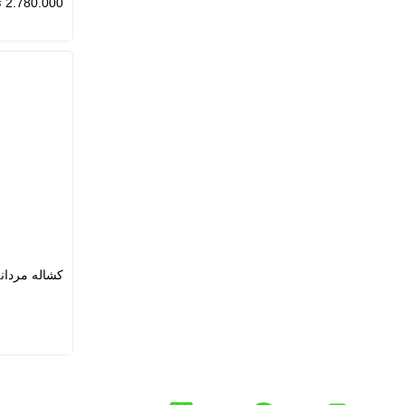
2.780.000
ت
کشاله مردانه